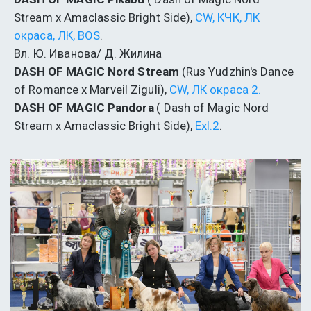
Stream x Amaclassic Bright Side), 
CW, КЧК, ЛК 
окраса, ЛК, BOS
. 
Вл. Ю. Иванова/ Д. Жилина
DASH OF MAGIC Nord Stream
 (Rus Yudzhin's Dance 
of Romance x Marveil Ziguli), 
CW, ЛК окраса 2.
DASH OF MAGIC Pandora
 ( Dash of Magic Nord 
Stream x Amaclassic Bright Side), 
Exl.2
.